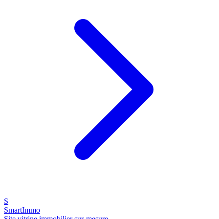
S
SmartImmo
Site vitrine immobilier sur-mesure