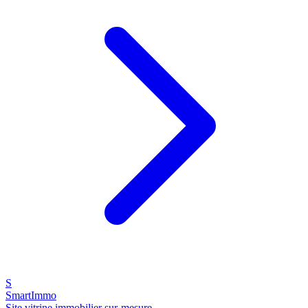
S
SmartImmo
Site vitrine immobilier sur-mesure