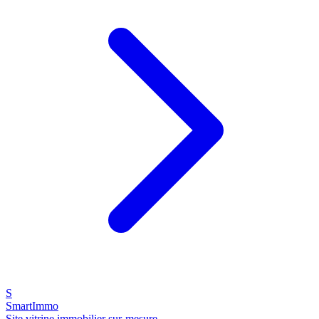
S
SmartImmo
Site vitrine immobilier sur-mesure