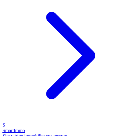
S
SmartImmo
Site vitrine immobilier sur-mesure