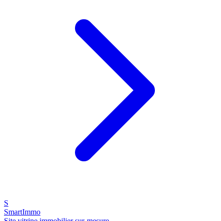
S
SmartImmo
Site vitrine immobilier sur-mesure