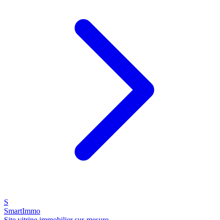
S
SmartImmo
Site vitrine immobilier sur-mesure