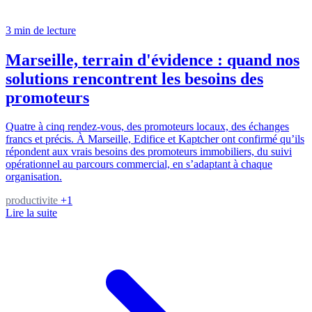
3 min de lecture
Marseille, terrain d'évidence : quand nos
solutions rencontrent les besoins des
promoteurs
Quatre à cinq rendez-vous, des promoteurs locaux, des échanges
francs et précis. À Marseille, Edifice et Kaptcher ont confirmé qu’ils
répondent aux vrais besoins des promoteurs immobiliers, du suivi
opérationnel au parcours commercial, en s’adaptant à chaque
organisation.
productivite
+1
Lire la suite